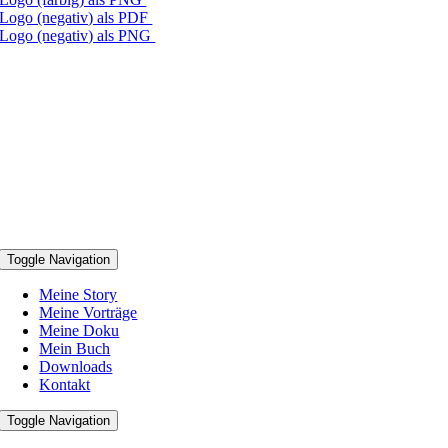
Logo (negativ) als PDF
Logo (negativ) als PNG
Toggle Navigation
Meine Story
Meine Vorträge
Meine Doku
Mein Buch
Downloads
Kontakt
Toggle Navigation