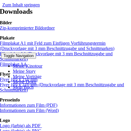
Zum Inhalt springen
Downloads
Bilder
Zip-komprimierter Bildordner
Plakate
Filmplakat A1 mit Feld zum Einfügen Vorführungstermin
(Druckvorlage mit 3 mm Beschnittzugabe und Schnittmarken)
Filmplakat A1 (Druckvorlage mit 3 mm Beschnittzugabe und
Toggle Navigation
Schnittmarken)
Filmplakat A4
Meine Kinotour
Meine Story
Flyer
Meine Vorträge
Flyer 105 x 210 mm
Meine Doku
Flyer 105 x 210 mm (Druckvorlage mit 3 mm Beschnittzugabe und
Mein Buch
Schnittmarken)
Presseinfo
Informationen zum Film (PDF)
Informationen zum Film (Word)
Logo
Logo (farbig) als PDF
Logo (farbig) als PNG